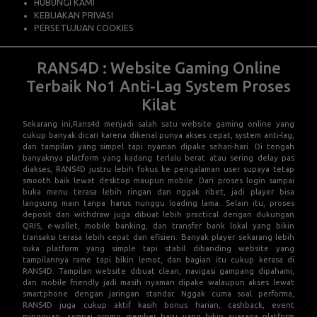
HUBUNGI KAMI
KEBIJAKAN PRIVASI
PERSETUJUAN COOKIES
RANS4D : Website Gaming Online
Terbaik No1 Anti-Lag System Proses
Kilat
Sekarang ini,
Rans4d
menjadi salah satu website gaming online yang
cukup banyak dicari karena dikenal punya akses cepat, system anti-lag,
dan tampilan yang simpel tapi nyaman dipake sehari-hari. Di tengah
banyaknya platform yang kadang terlalu berat atau sering delay pas
diakses, RANS4D justru lebih fokus ke pengalaman user supaya tetap
smooth baik lewat desktop maupun mobile. Dari proses login sampai
buka menu terasa lebih ringan dan nggak ribet, jadi player bisa
langsung main tanpa harus nunggu loading lama. Selain itu, proses
deposit dan withdraw juga dibuat lebih practical dengan dukungan
QRIS, e-wallet, mobile banking, dan transfer bank lokal yang bikin
transaksi terasa lebih cepat dan efisien. Banyak player sekarang lebih
suka platform yang simple tapi stabil dibanding website yang
tampilannya rame tapi bikin lemot, dan bagian itu cukup kerasa di
RANS4D. Tampilan website dibuat clean, navigasi gampang dipahami,
dan mobile friendly jadi masih nyaman dipake walaupun akses lewat
smartphone dengan jaringan standar. Nggak cuma soal performa,
RANS4D juga cukup aktif kasih bonus harian, cashback, event
mingguan, sampai promo member baru yang bikin suasana platform