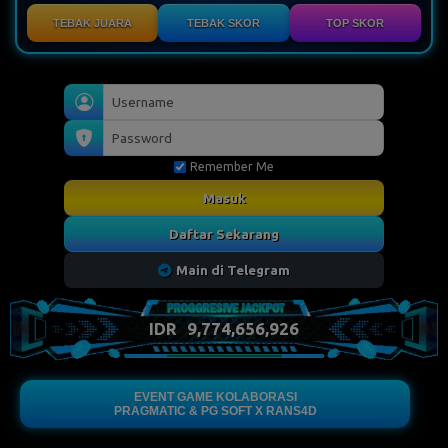
TEBAK JUARA
TEBAK SKOR
TOP SKOR
Remember Me
Masuk
Daftar Sekarang
Main di Telegram
IDR
9,774,687,292
EVENT GAME KOLABORASI
PRAGMATIC & PG SOFT X RANS4D