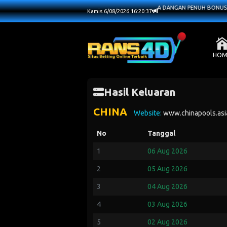
 TOGEL & SLOT TERBAIK DAN TERPERCAYA DI INDONESIA DANGAN PENUH BONUS DAN
Kamis 6/08/2026 16:20:37
HOM
Hasil Keluaran
CHINA
Website:
www.chinapools.asi
No
Tanggal
1
06 Aug 2026
2
05 Aug 2026
3
04 Aug 2026
4
03 Aug 2026
5
02 Aug 2026