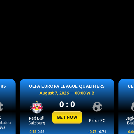
16
7097
0119
2546
0715
4
26
6/8/2026
6/8/2026
6/8/2026
5/8/2026
6
NG
HONGKONG LOTTO
TOTO MACAU0000
TOTO MACAU1300
TOTO MACAU1600
TOTO
34
1739
2153
9894
0597
5
26
5/8/2026
6/8/2026
6/8/2026
6/8/2026
ERS
UEFA EUROPA LEAGUE QUALIFIERS
UE
August 7, 2026 — 00:00 WIB
0 : 0
BET NOW
S
Red Bull
Jagi
Pafos FC
itatea
Salzburg
Bia
ova
0.75
0.55
-0.75
-0.71
0.0