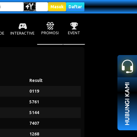
NS4D - SITUS ONLINE TOGEL & SLOT TERBAIK DAN TERPERCAYA DI INDONESIA DAN
Masuk
Daftar
PROMOSI
EVENT
DE
INTERACTIVE
Result
0119
5761
5144
7407
1268