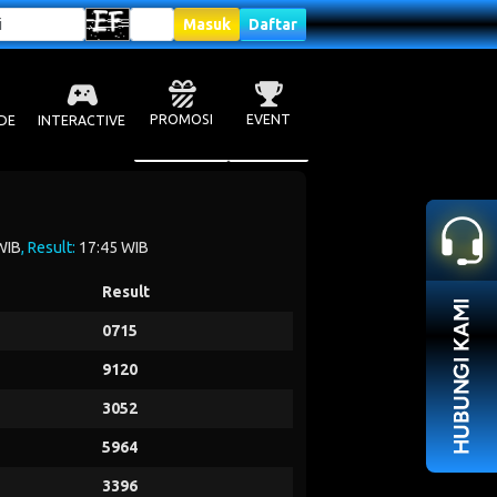
NS4D - SITUS ONLINE TOGEL & SLOT TERBAIK DAN TERPERCAYA DI INDONESIA DAN
Masuk
Daftar
PROMOSI
EVENT
DE
INTERACTIVE
WIB
, Result:
17:45 WIB
Result
0715
9120
3052
5964
3396