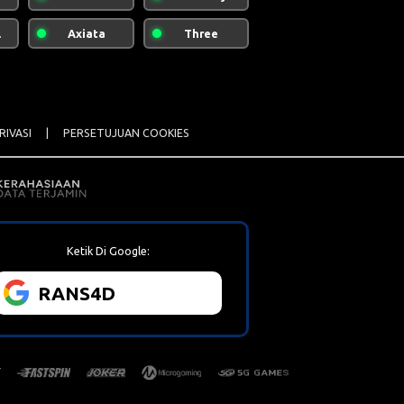
Sakuku
AstraPay
l
Axiata
Three
RIVASI
|
PERSETUJUAN COOKIES
Ketik Di Google:
RANS4D