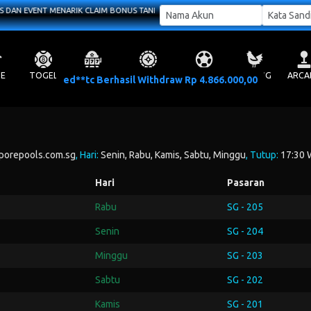
 EVENT MENARIK CLAIM BONUS TANPA SYARAT
SELAMAT DATANG DI RA
E
TOGEL
SLOT
LIVE CASINO
SPORT
SABUNG
ARCA
ed**tc Berhasil Withdraw Rp 4.866.000,00
porepools.com.sg
, Hari:
Senin, Rabu, Kamis, Sabtu, Minggu
, Tutup:
17:30 
Hari
Pasaran
Rabu
SG - 205
Senin
SG - 204
Minggu
SG - 203
Sabtu
SG - 202
Kamis
SG - 201