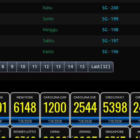
Rabu
SG - 200
Senin
SG - 199
Minggu
SG - 198
Sabtu
SG - 197
Kamis
SG - 196
8
9
10
11
12
13
14
15
Last ( 52 )
RK
NEW YORK
CAROLINA DAY
CAROLINA EVE
OREGON 01
OR
91
6148
1200
2544
5398
2
26
7/8/2026
7/8/2026
7/8/2026
7/8/2026
7
Y
SYDNEY LOTTO
CHINA
JEPANG
SINGAPORE
M