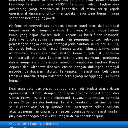
teknologi terkini. Identitas RANS4D terwujud melalui tagline dan
positioning yang menekankan keandalan, di mana setiap aspek
operasional dirancang untuk menciptakan ekosistem bermain yang
sehat dan bertanggung jawab.
Platform ini menyediakan beragam pasaran togel resmi dari berbagai
negara, mulai dari Singapore Pools, Hongkong Pools, hingga Sydney
Pools, yang dapat diakses melalui antarmuka intuitif dan responsif.
Sistem yang diterapkan memungkinkan pengguna untuk melakukan
pemasangan angka dengan berbagai jenis taruhan, mulai dari 4D, 3D,
2D, colok bebas, colok macau, hingga taruhan khusus lainnya yang
memberikan fleksibilitas dalam strategi bermain. Selain itu, tersedia
fitur statistik dan data keluaran historis yang membantu pengguna
dalam menganalisis pola angka sebelum memutuskan taruhan. Proses
deposit dan withdraw didesain efisien dengan dukungan berbagai
metode pembayaran digital terkemuka, memastikan kelancaran
transaksi finansial tanpa hambatan teknis yang mengganggu aktivitas
bermain.
Keamanan data dan privasi pengguna menjadi fondasi utama dalam
operasional platform, dengan penerapan enkripsi tingkat tinggi dan
sistem firewall yang terus diperbarui. Layanan pelanggan tersedia
selama 24 jam melalui berbagai kanal komunikasi untuk memberikan
solusi cepat atas setiap kendala atau pertanyaan teknis. Seluruh
aktivitas permainan diawasi oleh sistem otomatis yang memastikan fair
play dan mencegah praktik kecurangan dalam bentuk apapun.
© 2015 - 2026 Copyright RANS4D.