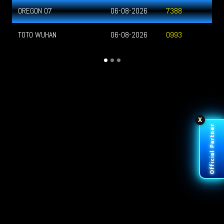
OREGON 07
06-08-2026
7388
TOTO WUHAN
06-08-2026
0993
X
Official Partner