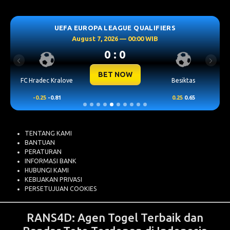
UEFA EUROPA LEAGUE QUALIFIERS
August 7, 2026 — 00:00 WIB
0 : 0
Previous
Next
BET NOW
FC Hradec Kralove
Besiktas
-0.25
-0.81
0.25
0.65
TENTANG KAMI
BANTUAN
PERATURAN
INFORMASI BANK
HUBUNGI KAMI
KEBIJAKAN PRIVASI
PERSETUJUAN COOKIES
RANS4D: Agen Togel Terbaik dan