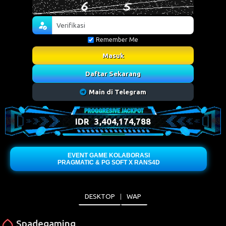
Remember Me
Masuk
Daftar Sekarang
Main di Telegram
IDR
3,404,205,154
EVENT GAME KOLABORASI
PRAGMATIC & PG SOFT X RANS4D
DESKTOP
WAP
Spadegaming