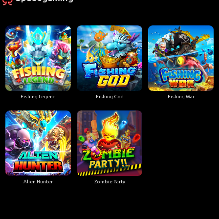
Fishing Legend
Fishing God
Fishing War
Alien Hunter
Zombie Party