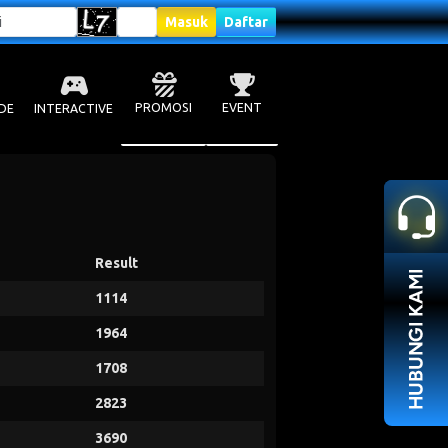
S4D - SITUS ONLINE TOGEL & SLOT TERBAIK DAN TERPERCAYA DI INDONESIA DANG
Masuk
Daftar
PROMOSI
EVENT
DE
INTERACTIVE
Result
1114
1964
1708
2823
3690