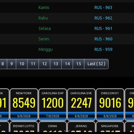
Kamis
RUS - 963
Rabu
RUS - 962
Selasa
RUS - 961
Senin
RUS - 960
Minggu
RUS - 959
8
9
10
11
12
13
14
15
Last ( 52 )
RK
NEW YORK
CAROLINA DAY
CAROLINA EVE
OREGON 01
OR
91
8549
1200
2247
9016
9
26
6/8/2026
7/8/2026
6/8/2026
6/8/2026
6
Y
SYDNEY LOTTO
CHINA
JEPANG
SINGAPORE
M