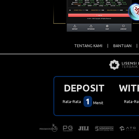
TENTANG KAMI
|
BANTUAN
|
DEPOSIT
WI
1
Rata-Rata
Rata-Ra
Menit