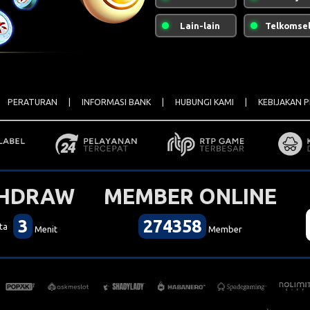
GOPAY
LinkAja
Lain-lain
Telkomse
PERATURAN
|
INFORMASI BANK
|
HUBUNGI KAMI
|
KEBIJAKAN P
THDRAW
MEMBER ONLINE
3
274358
ta
Menit
Member