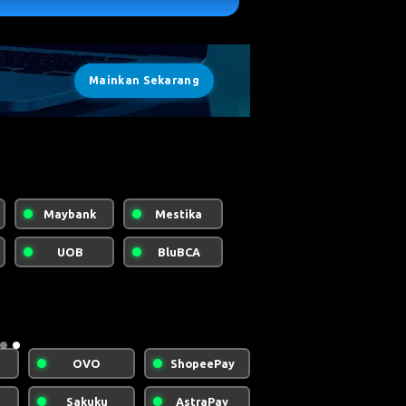
Mainkan Sekarang
Maybank
Mestika
BCA
Mandiri
UOB
BluBCA
CIMB
Danamo
PANIN
OCBC
BSI
NEO
OVO
ShopeePay