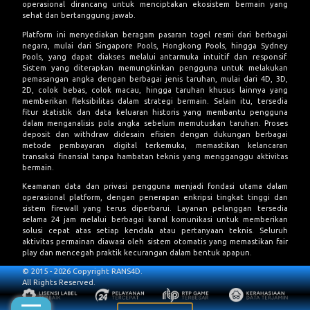
operasional dirancang untuk menciptakan ekosistem bermain yang
sehat dan bertanggung jawab.
Platform ini menyediakan beragam pasaran togel resmi dari berbagai
negara, mulai dari Singapore Pools, Hongkong Pools, hingga Sydney
Pools, yang dapat diakses melalui antarmuka intuitif dan responsif.
Sistem yang diterapkan memungkinkan pengguna untuk melakukan
pemasangan angka dengan berbagai jenis taruhan, mulai dari 4D, 3D,
2D, colok bebas, colok macau, hingga taruhan khusus lainnya yang
memberikan fleksibilitas dalam strategi bermain. Selain itu, tersedia
fitur statistik dan data keluaran historis yang membantu pengguna
dalam menganalisis pola angka sebelum memutuskan taruhan. Proses
deposit dan withdraw didesain efisien dengan dukungan berbagai
metode pembayaran digital terkemuka, memastikan kelancaran
transaksi finansial tanpa hambatan teknis yang mengganggu aktivitas
bermain.
Keamanan data dan privasi pengguna menjadi fondasi utama dalam
operasional platform, dengan penerapan enkripsi tingkat tinggi dan
sistem firewall yang terus diperbarui. Layanan pelanggan tersedia
selama 24 jam melalui berbagai kanal komunikasi untuk memberikan
solusi cepat atas setiap kendala atau pertanyaan teknis. Seluruh
aktivitas permainan diawasi oleh sistem otomatis yang memastikan fair
play dan mencegah praktik kecurangan dalam bentuk apapun.
© 2015 - 2026 Copyright RANS4D.
All Rights Reserved.