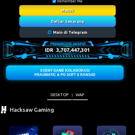
Remember Me
Masuk
Daftar Sekarang
Main di Telegram
IDR
3,707,487,789
EVENT GAME KOLABORASI
PRAGMATIC & PG SOFT X RANS4D
DESKTOP
WAP
Hacksaw Gaming